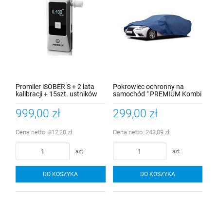
Promiler iSOBER S + 2 lata
Pokrowiec ochronny na
kalibracji + 15szt. ustników
samochód " PREMIUM Kombi
L " długość 430-455cm
999,00 zł
299,00 zł
Cena netto:
812,20 zł
Cena netto:
243,09 zł
szt.
szt.
DO KOSZYKA
DO KOSZYKA