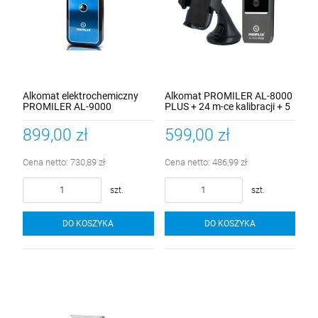
Alkomat elektrochemiczny
Alkomat PROMILER AL-8000
PROMILER AL-9000
PLUS + 24 m-ce kalibracji + 5
lat gwarancji + 15szt.
ustników oryginalnych +
899,00 zł
599,00 zł
uchwyt GSM
Cena netto:
730,89 zł
Cena netto:
486,99 zł
szt.
szt.
DO KOSZYKA
DO KOSZYKA