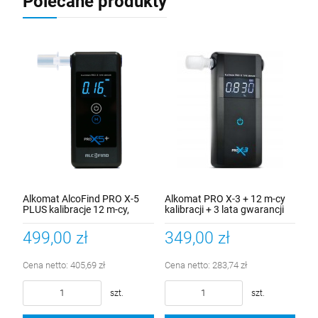
Polecane produkty
Alkomat AlcoFind PRO X-5
Alkomat PRO X-3 + 12 m-cy
PLUS kalibracje 12 m-cy,
kalibracji + 3 lata gwarancji
Certyfikat Kalibracji
499,00 zł
349,00 zł
Cena netto:
405,69 zł
Cena netto:
283,74 zł
szt.
szt.