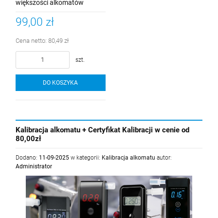
większości alkomatów
99,00 zł
Cena netto:
80,49 zł
szt.
DO KOSZYKA
Kalibracja alkomatu + Certyfikat Kalibracji w cenie od
80,00zł
Dodano:
11-09-2025
w kategorii:
Kalibracja alkomatu
autor:
Administrator