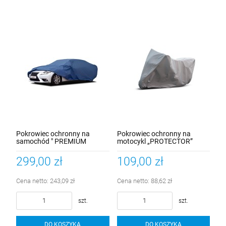
Pokrowiec ochronny na
Pokrowiec ochronny na
samochód " PREMIUM
motocykl „PROTECTOR”
SEDAN XXL" długość 500-
Rozmiar M
535cm
299,00 zł
109,00 zł
Cena netto:
243,09 zł
Cena netto:
88,62 zł
szt.
szt.
DO KOSZYKA
DO KOSZYKA