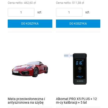
Cena netto:
462,60 zł
Cena netto:
511,38 zł
szt.
szt.
DO KOSZYKA
DO KOSZYKA
Mata przeciwsłoneczna i
Alkomat PRO X5 PLUS + 12
antyszronowa na szybę
m-cy kalibracji + 5 lat
gwarancji + 100szt. ustników