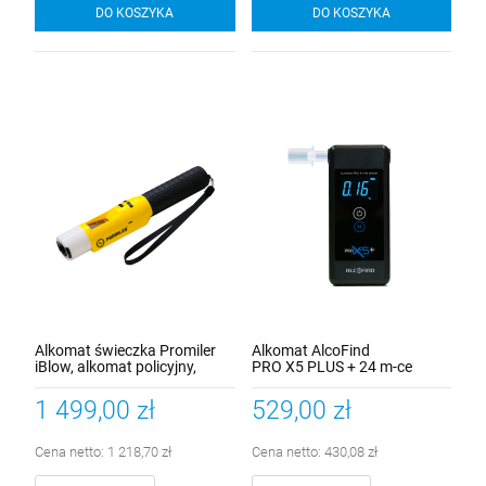
DO KOSZYKA
DO KOSZYKA
Alkomat świeczka Promiler
Alkomat AlcoFind
iBlow, alkomat policyjny,
PRO X5 PLUS + 24 m-ce
bezustnikowy
kalibracji + 5 lat gwarancji +
100 szt. ustników
1 499,00 zł
529,00 zł
Cena netto:
1 218,70 zł
Cena netto:
430,08 zł