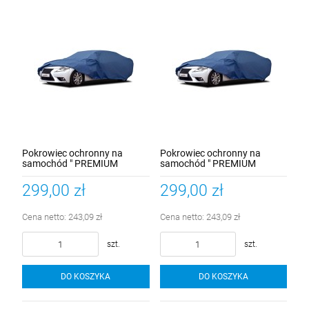
Pokrowiec ochronny na
Pokrowiec ochronny na
samochód " PREMIUM
samochód " PREMIUM
SEDAN L" długość 425-470cm
SEDAN XL" długość 472-
500cm
299,00 zł
299,00 zł
Cena netto:
243,09 zł
Cena netto:
243,09 zł
szt.
szt.
DO KOSZYKA
DO KOSZYKA