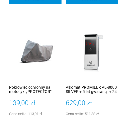
Pokrowiec ochronny na
Alkomat PROMILER AL-8000
motocykl „PROTECTOR”
SILVER + 5 lat gwarancji + 24
Rozmiar XL
m-ce kalibracji + uchwyt GSM
139,00 zł
629,00 zł
Cena netto:
113,01 zł
Cena netto:
511,38 zł