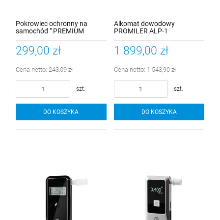
Pokrowiec ochronny na
Alkomat dowodowy
samochód " PREMIUM
PROMILER ALP-1
HATCHBACK XS " długość
355-380cm
299,00 zł
1 899,00 zł
Cena netto:
243,09 zł
Cena netto:
1 543,90 zł
szt.
szt.
DO KOSZYKA
DO KOSZYKA