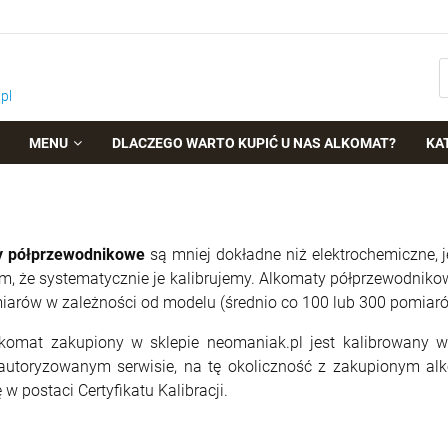
pl
MENU
DLACZEGO WARTO KUPIĆ U NAS ALKOMAT?
KA
y półprzewodnikowe
są mniej dokładne niż elektrochemiczne
m, że systematycznie je kalibrujemy. Alkomaty półprzewodnikow
miarów w zależności od modelu (średnio co 100 lub 300 pomiaró
komat zakupiony w sklepie neomaniak.pl jest kalibrowany 
utoryzowanym serwisie, na tę okoliczność z zakupionym al
ę w postaci Certyfikatu Kalibracji.