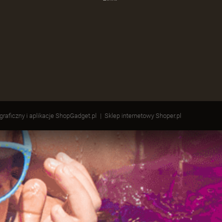
 graficzny i aplikacje ShopGadget.pl
Sklep internetowy Shoper.pl