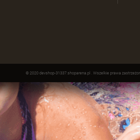
© 2020 devshop-31337.shoparena.pl . Wszelkie prawa zastrzeżo