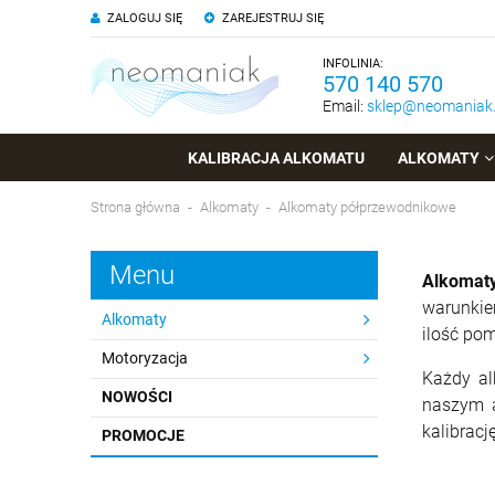
ZALOGUJ SIĘ
ZAREJESTRUJ SIĘ
INFOLINIA:
570 140 570
Email:
sklep@neomaniak.
KALIBRACJA ALKOMATU
ALKOMATY
Strona główna
Alkomaty
Alkomaty półprzewodnikowe
Menu
Alkomat
warunkie
Alkomaty
ilość po
Motoryzacja
Każdy al
NOWOŚCI
naszym a
kalibracj
PROMOCJE