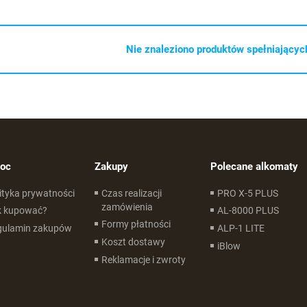
Nie znaleziono produktów spełniających
oc
Zakupy
Polecane alkomaty
ityka prywatności
Czas realizacji
PRO X-5 PLUS
zamówienia
k kupować?
AL-8000 PLUS
Formy płatności
gulamin zakupów
ALP-1 LITE
Koszt dostawy
iBlow
Reklamacje i zwroty