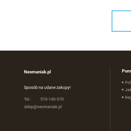
Pom
Neomaniak.pl
Pol
Sposób na udane zakupy!
Ja
Re
Tel.:
570-140-570
sklep@neomaniak.pl