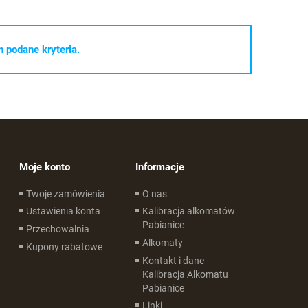
 podane kryteria.
Moje konto
Informacje
Twoje zamówienia
O nas
Ustawienia konta
Kalibracja alkomatów
Pabianice
Przechowalnia
Alkomaty
Kupony rabatowe
Kontakt i dane -
Kalibracja Alkomatu
Pabianice
Linki