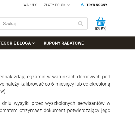
WALUTY
TRYB NOCNY
(pusty)
TEGORIE BLOGA
KUPONY RABATOWE
, jednak zdają egzamin w warunkach domowych pod
e należy kalibrować co 6 miesięcy lub co określoną
w).
w dniu wysyłki przez wyszkolonych serwisantów w
komatem otrzymasz dokument potwierdzający jego