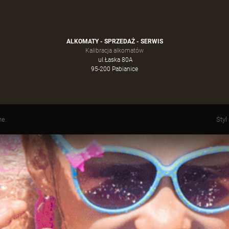
ALKOMATY - SPRZEDAŻ - SERWIS
Kalibracja alkomatów
ul.Łaska 80A
95-200 Pabianice
ne.
Styl