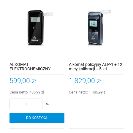
ALKOMAT
Alkomat policyjny ALP-1 + 12
ELEKTROCHEMICZNY
m-cy kalibracji + 5 lat
PROMILER AL-9000 LITE
gwarancji + 500szt. ustników
rurkowych
599,00 zł
1 829,00 zł
Cena netto:
486,99 zł
Cena netto:
1 486,99 zł
szt.
DO KOSZYKA