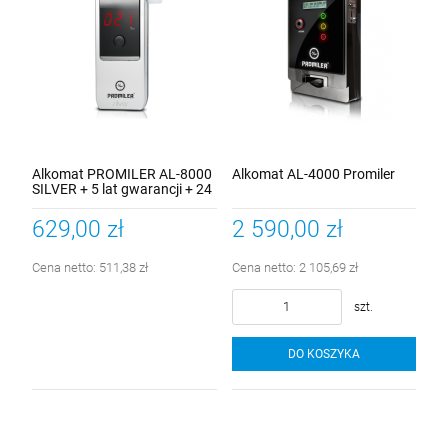
Alkomat PROMILER AL-8000
Alkomat AL-4000 Promiler
SILVER + 5 lat gwarancji + 24
m-ce kalibracji + uchwyt GSM
629,00 zł
2 590,00 zł
Cena netto:
511,38 zł
Cena netto:
2 105,69 zł
szt.
DO KOSZYKA