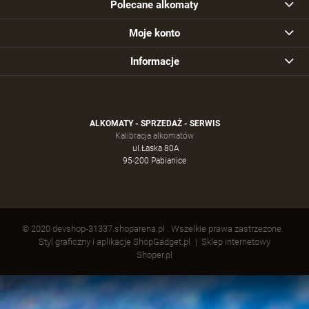
Polecane alkomaty
Moje konto
Informacje
ALKOMATY - SPRZEDAŻ - SERWIS
Kalibracja alkomatów
ul.Łaska 80A
95-200 Pabianice
© 2020 devshop-31337.shoparena.pl . Wszelkie prawa zastrzeżone.
Styl graficzny i aplikacje ShopGadget.pl
Sklep internetowy
Shoper.pl