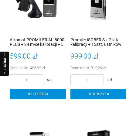
Alkomat PROMILER AL-8000
Promiler iSOBER S + 2 lata
PLUS + 24 m-ce kalibracji + 5
kalibracji + 15szt. ustników
lat gwarancji + 15szt.
ustników oryginalnych +
599,00 zł
999,00 zł
uchwyt GSM
WIĘCEJ
Cena netto:
486,99 zł
Cena netto:
812,20 zł
szt.
szt.
DO KOSZYKA
DO KOSZYKA