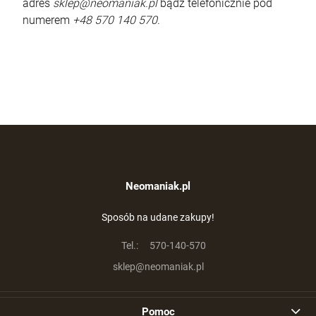
adres
sklep@neomaniak.pl
bądź telefonicznie pod
numerem
+48 570 140 570
.
Neomaniak.pl
Sposób na udane zakupy!
Tel.:
570-140-570
sklep@neomaniak.pl
Pomoc