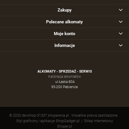
Zakupy
Polecane alkomaty
Moje konto
Informacje
ALKOMATY - SPRZEDAŻ - SERWIS
Kalibracja alkomatów
ul.Łaska 80A
95-200 Pabianice
© 2020 devshop-31337.shoparena.pl . Wszelkie prawa zastrzeżone.
Styl graficzny i aplikacje ShopGadget.pl
Sklep internetowy
Shoper.pl