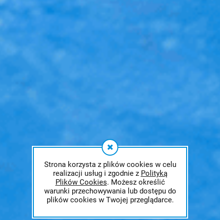
Strona korzysta z plików cookies w celu
realizacji usług i zgodnie z
Polityką
Plików Cookies
. Możesz określić
warunki przechowywania lub dostępu do
plików cookies w Twojej przeglądarce.