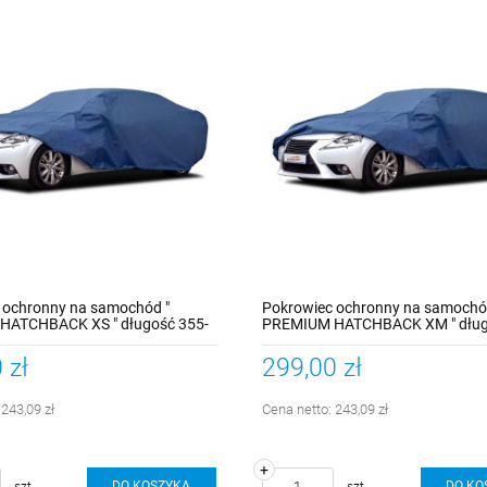
 ochronny na samochód "
Pokrowiec ochronny na samochó
HATCHBACK XS " długość 355-
PREMIUM HATCHBACK XM " dług
405cm
 zł
299,00 zł
:
243,09 zł
Cena netto:
243,09 zł
+
DO KOSZYKA
DO KO
szt.
szt.