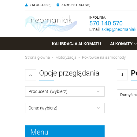
ZALOGUJ SIĘ
ZAREJESTRUJ SIĘ
INFOLINIA:
570 140 570
Email:
sklep@neomaniak.
KALIBRACJA ALKOMATU
ALKOMATY
Strona główna
Motoryzacja
Pokrowce na samochody
Opcje przeglądania
P
Producent: (wybierz)
Cena: (wybierz)
Menu