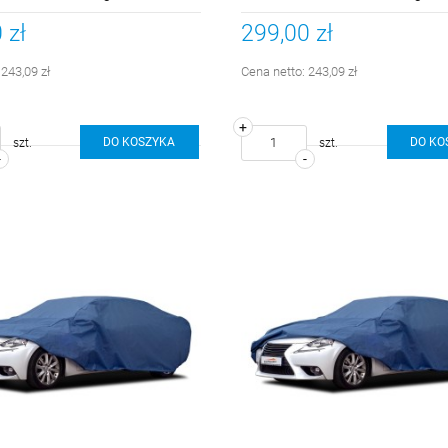
405-430cm
 zł
299,00 zł
:
243,09 zł
Cena netto:
243,09 zł
+
DO KOSZYKA
DO KO
szt.
szt.
-
-