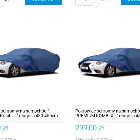
-
-
 ochronny na samochód "
Pokrowiec ochronny na samochó
ombi L " długość 430-455cm
PREMIUM KOMBI XL " długość 4
 zł
299,00 zł
:
243,09 zł
Cena netto:
243,09 zł