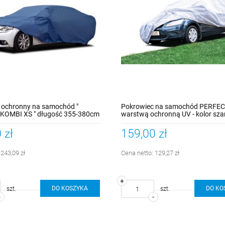
 ochronny na samochód "
Pokrowiec na samochód PERFEC
OMBI XS " długość 355-380cm
warstwą ochronną UV - kolor sza
rozmiar L
 zł
159,00 zł
:
243,09 zł
Cena netto:
129,27 zł
+
DO KOSZYKA
DO KO
szt.
szt.
-
-