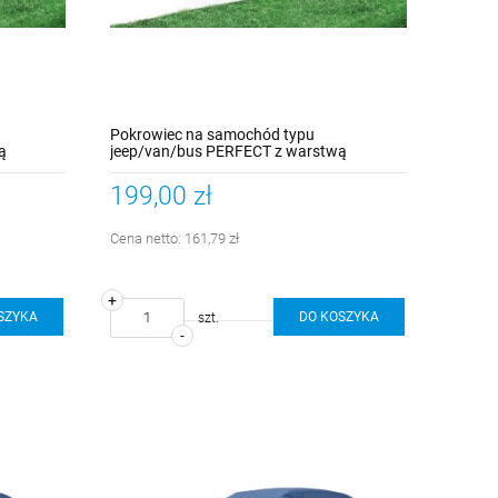
Pokrowiec na samochód typu
ą
jeep/van/bus PERFECT z warstwą
r L
ochronną UV - kolor szary rozmiar XL
199,00 zł
Cena netto:
161,79 zł
+
SZYKA
DO KOSZYKA
szt.
-