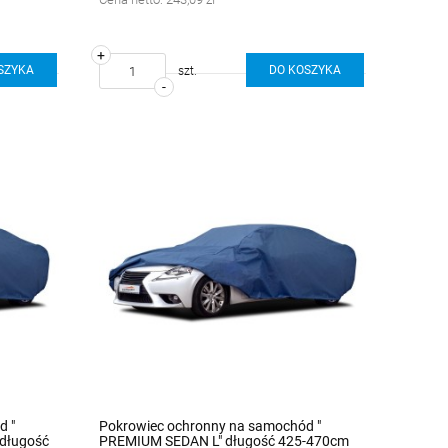
+
SZYKA
DO KOSZYKA
szt.
-
d "
Pokrowiec ochronny na samochód "
długość
PREMIUM SEDAN L" długość 425-470cm