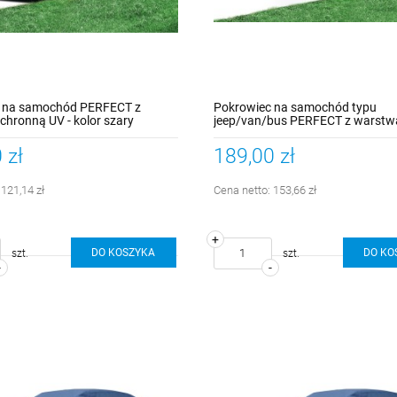
 na samochód PERFECT z
Pokrowiec na samochód typu
hronną UV - kolor szary
jeep/van/bus PERFECT z warstw
ochronną UV - kolor szary rozmia
 zł
189,00 zł
:
121,14 zł
Cena netto:
153,66 zł
+
DO KOSZYKA
DO KO
szt.
szt.
-
-