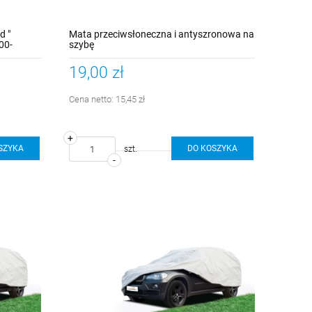
d "
Mata przeciwsłoneczna i antyszronowa na
00-
szybę
19,00 zł
Cena netto:
15,45 zł
+
SZYKA
DO KOSZYKA
szt.
-