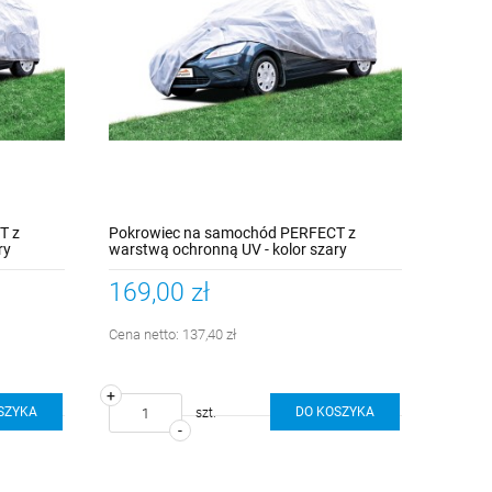
T z
Pokrowiec na samochód PERFECT z
ry
warstwą ochronną UV - kolor szary
rozmiar XL
169,00 zł
Cena netto:
137,40 zł
+
SZYKA
DO KOSZYKA
szt.
-