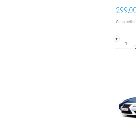
497cm
299,00
Cena netto
+