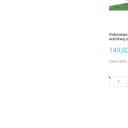
Pokrowiec
warstwą oc
rozmiar M
149,00
Cena netto
+