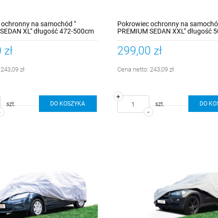
 ochronny na samochód "
Pokrowiec ochronny na samochó
SEDAN XL" długość 472-500cm
PREMIUM SEDAN XXL" długość 5
535cm
 zł
299,00 zł
:
243,09 zł
Cena netto:
243,09 zł
+
DO KOSZYKA
DO KO
szt.
szt.
-
-