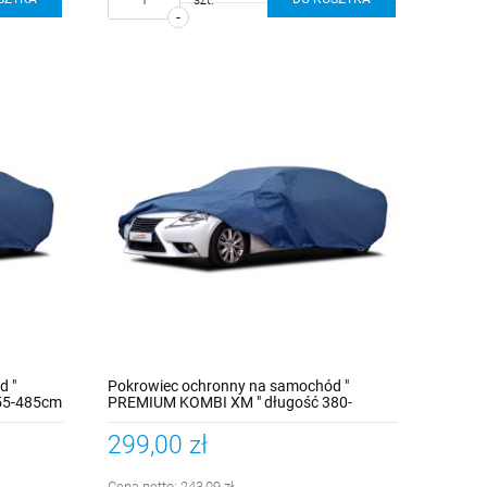
-
d "
Pokrowiec ochronny na samochód "
55-485cm
PREMIUM KOMBI XM " długość 380-
405cm
299,00 zł
Cena netto:
243,09 zł