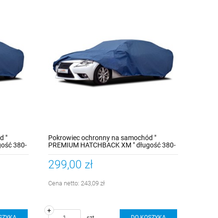
d "
Pokrowiec ochronny na samochód "
ość 380-
PREMIUM HATCHBACK XM " długość 380-
405cm
299,00 zł
Cena netto:
243,09 zł
+
SZYKA
DO KOSZYKA
szt.