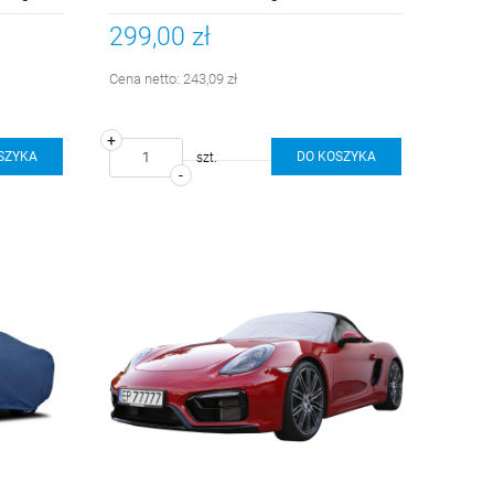
299,00 zł
Cena netto:
243,09 zł
+
SZYKA
DO KOSZYKA
szt.
-