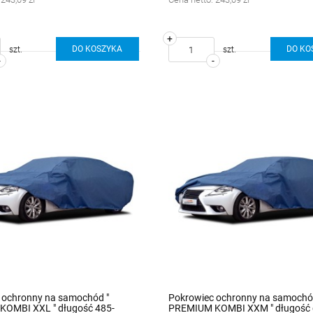
+
DO KOSZYKA
DO KO
szt.
szt.
-
-
 ochronny na samochód "
Pokrowiec ochronny na samochó
OMBI XXL " długość 485-
PREMIUM KOMBI XXM " długość 