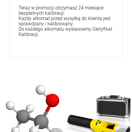
Teraz w promocji otrzymasz 24 miesiące
bezpłatnych kalibracji.
Każdy alkomat przed wysyłką do klienta jest
sprawdzany i kalibrowany.
Do każdego alkomatu wystawiamy Certyfikat
Kalibracji.
K
A
L
IB
A
C
J
A
L
K
O
M
AT
Ó
W
ALKOMATY
R
A
ZOBACZ
ZOBACZ