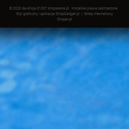
© 2020 devshop-31337.shoparena.pl . Wszelkie prawa zastrzeżone.
Styl graficzny i aplikacje ShopGadget.pl
Sklep internetowy
Shoper.pl