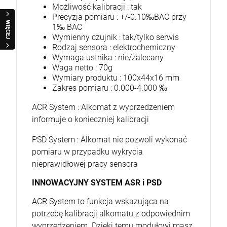
Możliwość kalibracji : tak
Precyzja pomiaru : +/-0.10‰BAC przy
WIĘCEJ
1‰ BAC
Wymienny czujnik : tak/tylko serwis
Rodzaj sensora : elektrochemiczny
Wymaga ustnika : nie/zalecany
Waga netto : 70g
Wymiary produktu : 100x44x16 mm
Zakres pomiaru : 0.000-4.000 ‰
ACR System : Alkomat z wyprzedzeniem
informuje o konieczniej kalibracji
PSD System : Alkomat nie pozwoli wykonać
pomiaru w przypadku wykrycia
nieprawidłowej pracy sensora
INNOWACYJNY SYSTEM ASR i PSD
ACR System to funkcja wskazująca na
potrzebę kalibracji alkomatu z odpowiednim
wyprzedzeniem. Dzięki temu modułowi masz