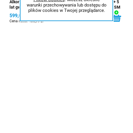
Alkomat PROMILER AL-8000 PLUS + 24 m-ce kalibracji + 5
warunki przechowywania lub dostępu do
lat gwarancji + 15szt. ustników oryginalnych + uchwyt GSM
plików cookies w Twojej przeglądarce.
599,00 zł
Cena netto:
486,99 zł