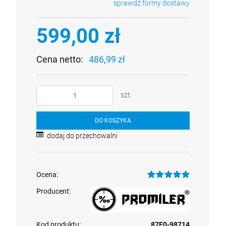
sprawdź formy dostawy
Cena nie zawiera ewentualnych kosztów płatności
599,00 zł
Cena netto:
486,99 zł
Alkomat policyjny dowodowy, przesiewowy
ALP-1 lite + mata na szybę
szt.
1 199,00 zł
DO KOSZYKA
szt.
dodaj do przechowalni
DO KOSZYKA
Ocena:
Producent:
Kod produktu:
87E0-98714