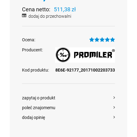
Cena netto:
511,38 zł
dodaj do przechowalni
Ocena:
Producent:
Alkomat policyjny dowodowy, przesiewowy
ALP-1 lite + mata na szybę
1 199,00 zł
Kod produktu:
8E6E-92177_20171002203733
szt.
DO KOSZYKA
zapytaj o produkt
poleć znajomemu
dodaj opinię