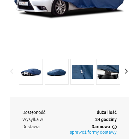
Alkomat policyjny dowodowy, przesiewowy
ALP-1 lite + mata na szybę
1 199,00 zł
szt.
DO KOSZYKA
Dostępność:
duża ilość
Wysyłka w:
24 godziny
Dostawa:
Darmowa
sprawdź formy dostawy
Cena nie zawiera ewentualnych kosztów płatności