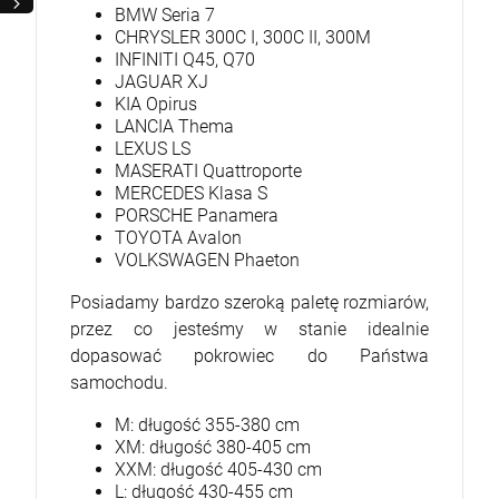
BMW Seria 7
CHRYSLER 300C I, 300C II, 300M
INFINITI Q45, Q70
JAGUAR XJ
KIA Opirus
LANCIA Thema
LEXUS LS
MASERATI Quattroporte
MERCEDES Klasa S
PORSCHE Panamera
TOYOTA Avalon
VOLKSWAGEN Phaeton
Posiadamy bardzo szeroką paletę rozmiarów,
przez co jesteśmy w stanie idealnie
dopasować pokrowiec do Państwa
samochodu.
M: długość 355-380 cm
XM: długość 380-405 cm
XXM: długość 405-430 cm
L: długość 430-455 cm