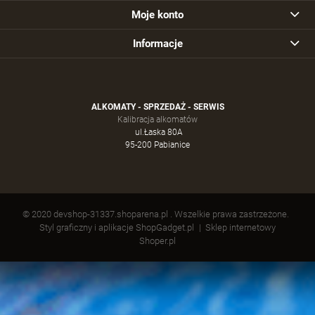
Moje konto
Informacje
ALKOMATY - SPRZEDAŻ - SERWIS
Kalibracja alkomatów
ul.Łaska 80A
95-200 Pabianice
© 2020 devshop-31337.shoparena.pl . Wszelkie prawa zastrzeżone.
Styl graficzny i aplikacje ShopGadget.pl
Sklep internetowy
Shoper.pl