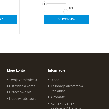
+
.
szt.
-
KA
DO KOSZYKA
Moje konto
Informacje
Twoje zamówienia
O nas
Ustawienia konta
Kalibracja alkomatów
Pabianice
Przechowalnia
Alkomaty
Kupony rabatowe
Kontakt i dane -
Kalibracja Alkomatu