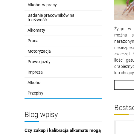
Alkohol w pracy
Badanie pracowników na
trzeźwość
Żyjąc w 
Alkomaty
można si
Praca
narażonym
niebezp
Motoryzacja
zwierząt.
ilości ga
Prawo jazdy
drapieżny
Impreza
lub chcąc
Alkohol
Przepisy
Bestse
Blog wpisy
Czy zakup i kalibracja alkomatu mogą