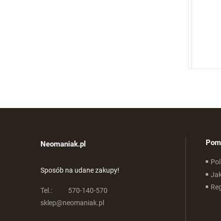
Pom
Neomaniak.pl
Pol
Sposób na udane zakupy!
Ja
Re
Tel.:
570-140-570
sklep@neomaniak.pl