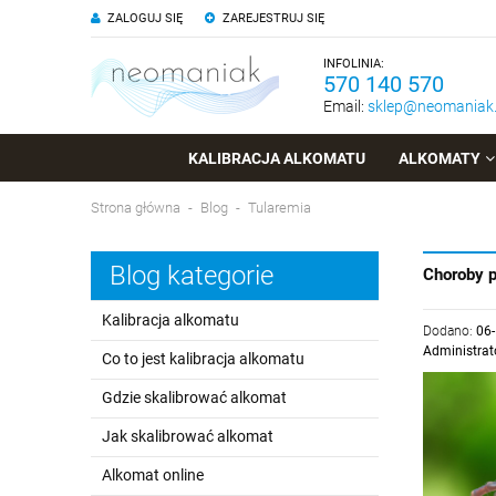
ZALOGUJ SIĘ
ZAREJESTRUJ SIĘ
INFOLINIA:
570 140 570
Email:
sklep@neomaniak.
KALIBRACJA ALKOMATU
ALKOMATY
Strona główna
Blog
Tularemia
Blog kategorie
Choroby p
Kalibracja alkomatu
Dodano:
06
Administrat
Co to jest kalibracja alkomatu
Gdzie skalibrować alkomat
Jak skalibrować alkomat
Alkomat online